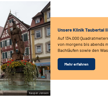
Unsere Klinik Taubertal 
Auf 134.000 Quadratmeter
von morgens bis abends m
Bachläufen sowie den Was
Mehr erfahren
Kasper Jensen