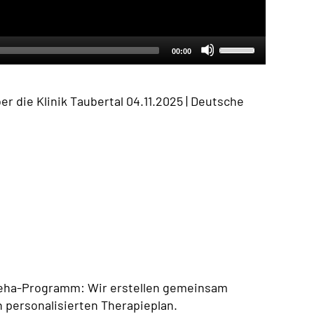
Verwende
00:00
die
Pfeiltaste
nach
oben/nach
unten
er die Klinik Taubertal
04.11.2025 | Deutsche
um
die
Lautstärke
zu
erhöhen
oder
zu
verringern.
Reha-Programm: Wir erstellen gemeinsam
n personalisierten Therapieplan.