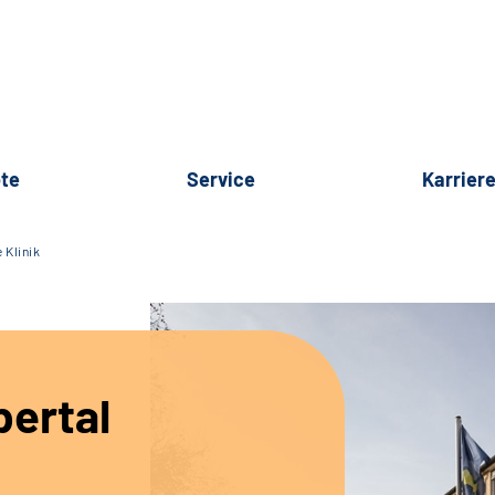
te
Service
Karrier
 Klinik
bertal