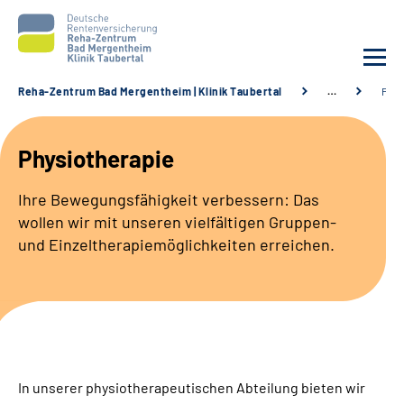
Reha-Zentrum Bad Mergentheim | Klinik Taubertal
…
Phys
Unsere Klinik
Physiotherapie
Unsere Angebote
Ihre Bewegungsfähigkeit verbessern: Das
wollen wir mit unseren vielfältigen Gruppen-
Service
und Einzeltherapiemöglichkeiten erreichen.
Karriere
Sozialdienste & Zuweisende
Suche
In unserer physiotherapeutischen Abteilung bieten wir