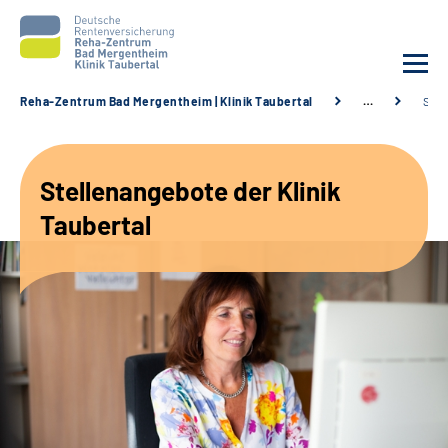
Reha-Zentrum Bad Mergentheim | Klinik Taubertal
…
Stel
Unsere Klinik
Stellenangebote der Klinik
Unsere Angebote
Taubertal
Service
Karriere
Sozialdienste & Zuweisende
Suche