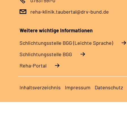
07931 591-0
reha-klinik.taubertal@drv-bund.de
Weitere wichtige Informationen
Schlich­tungs­stel­le BGG (Leichte Sprache)
Schlich­tungs­stel­le BGG
Reha-Portal
Inhaltsverzeichnis
Impressum
Datenschutz