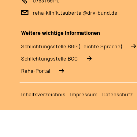
07931 591-0
reha-klinik.taubertal@drv-bund.de
Weitere wichtige Informationen
Schlich­tungs­stel­le BGG (Leichte Sprache)
Schlich­tungs­stel­le BGG
Reha-Portal
Inhaltsverzeichnis
Impressum
Datenschutz