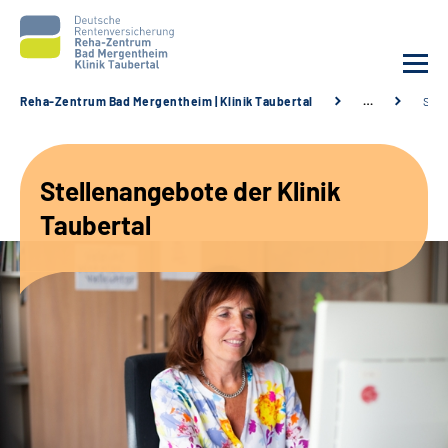
Reha-Zentrum Bad Mergentheim | Klinik Taubertal
…
Stel
Unsere Klinik
Stellenangebote der Klinik
Unsere Angebote
Taubertal
Service
Karriere
Sozialdienste & Zuweisende
Suche