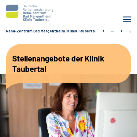
Reha-Zentrum Bad Mergentheim | Klinik Taubertal
…
Stel
Unsere Klinik
Stellenangebote der Klinik
Unsere Angebote
Taubertal
Service
Karriere
Sozialdienste & Zuweisende
Suche