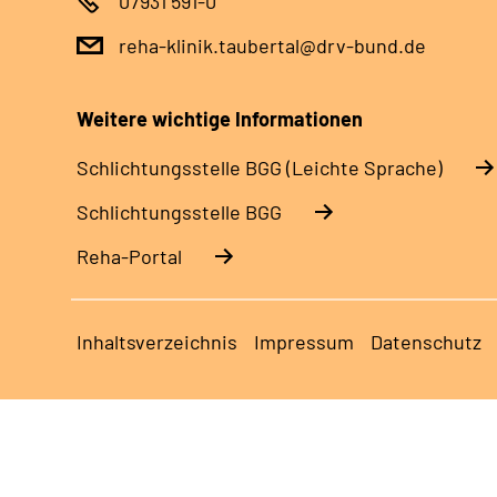
07931 591-0
reha-klinik.taubertal@drv-bund.de
Weitere wichtige Informationen
Schlich­tungs­stel­le BGG (Leichte Sprache)
Schlich­tungs­stel­le BGG
Reha-Portal
Inhaltsverzeichnis
Impressum
Datenschutz