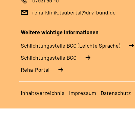
07931 591-0
reha-klinik.taubertal@drv-bund.de
Weitere wichtige Informationen
Schlich­tungs­stel­le BGG (Leichte Sprache)
Schlich­tungs­stel­le BGG
Reha-Portal
Inhaltsverzeichnis
Impressum
Datenschutz