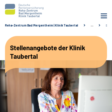
Reha-Zentrum Bad Mergentheim | Klinik Taubertal
…
Stel
Unsere Klinik
Stellenangebote der Klinik
Unsere Angebote
Taubertal
Service
Karriere
Sozialdienste & Zuweisende
Suche