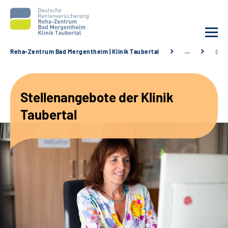
Reha-Zentrum Bad Mergentheim | Klinik Taubertal
…
Stel
Unsere Klinik
Stellenangebote der Klinik
Unsere Angebote
Taubertal
Service
Karriere
Sozialdienste & Zuweisende
Suche