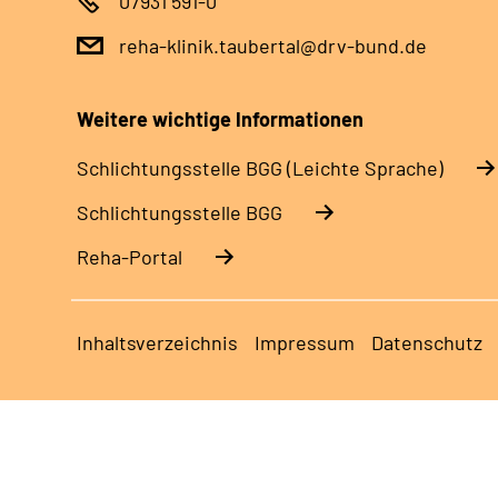
07931 591-0
reha-klinik.taubertal@drv-bund.de
Weitere wichtige Informationen
Schlich­tungs­stel­le BGG (Leichte Sprache)
Schlich­tungs­stel­le BGG
Reha-Portal
Inhaltsverzeichnis
Impressum
Datenschutz