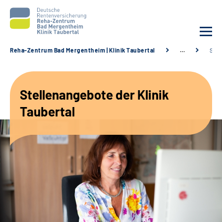
Reha-Zentrum Bad Mergentheim | Klinik Taubertal
…
Stel
Unsere Klinik
Stellenangebote der Klinik
Unsere Angebote
Taubertal
Service
Karriere
Sozialdienste & Zuweisende
Suche