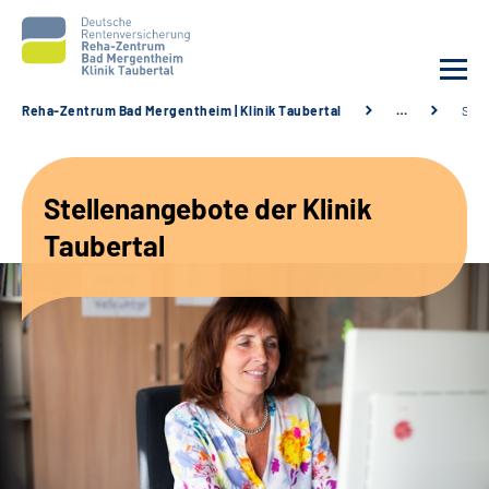
Reha-Zentrum Bad Mergentheim | Klinik Taubertal
…
Stel
Unsere Klinik
Stellenangebote der Klinik
Unsere Angebote
Taubertal
Service
Karriere
Sozialdienste & Zuweisende
Suche