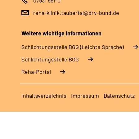
07931 591-0
reha-klinik.taubertal@drv-bund.de
Weitere wichtige Informationen
Schlich­tungs­stel­le BGG (Leichte Sprache)
Schlich­tungs­stel­le BGG
Reha-Portal
Inhaltsverzeichnis
Impressum
Datenschutz