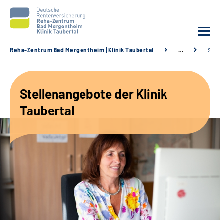
Reha-Zentrum Bad Mergentheim | Klinik Taubertal
…
Stel
Unsere Klinik
Stellenangebote der Klinik
Unsere Angebote
Taubertal
Service
Karriere
Sozialdienste & Zuweisende
Suche