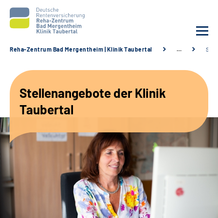
Reha-Zentrum Bad Mergentheim | Klinik Taubertal
…
Stel
Unsere Klinik
Stellenangebote der Klinik
Unsere Angebote
Taubertal
Service
Karriere
Sozialdienste & Zuweisende
Suche