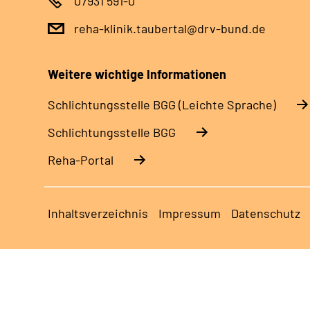
07931 591-0
reha-klinik.taubertal@drv-bund.de
Weitere wichtige Informationen
Schlich­tungs­stel­le BGG (Leichte Sprache)
Schlich­tungs­stel­le BGG
Reha-Portal
Inhaltsverzeichnis
Impressum
Datenschutz