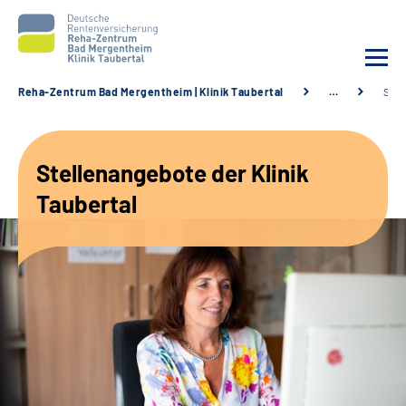
Reha-Zentrum Bad Mergentheim | Klinik Taubertal
…
Stel
Unsere Klinik
Stellenangebote der Klinik
Unsere Angebote
Taubertal
Service
Karriere
Sozialdienste & Zuweisende
Suche