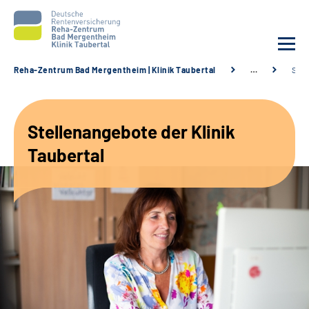
Reha-Zentrum Bad Mergentheim | Klinik Taubertal
…
Stel
Unsere Klinik
Stellenangebote der Klinik
Unsere Angebote
Taubertal
Service
Karriere
Sozialdienste & Zuweisende
Suche