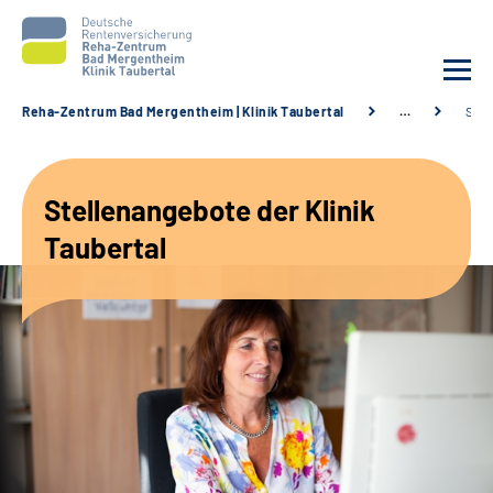
Reha-Zentrum Bad Mergentheim | Klinik Taubertal
…
Stel
Unsere Klinik
Stellenangebote der Klinik
Unsere Angebote
Taubertal
Service
Karriere
Sozialdienste & Zuweisende
Suche