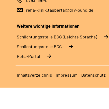
07931 591-0
reha-klinik.taubertal@drv-bund.de
Weitere wichtige Informationen
Schlich­tungs­stel­le BGG (Leichte Sprache)
Schlich­tungs­stel­le BGG
Reha-Portal
Inhaltsverzeichnis
Impressum
Datenschutz