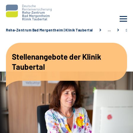
Reha-Zentrum Bad Mergentheim | Klinik Taubertal
…
Stel
Unsere Klinik
Stellenangebote der Klinik
Unsere Angebote
Taubertal
Service
Karriere
Sozialdienste & Zuweisende
Suche