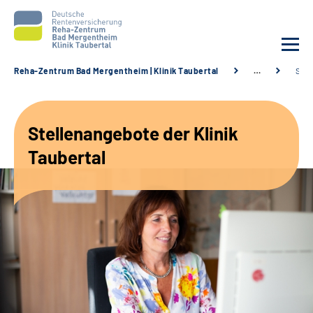
Reha-Zentrum Bad Mergentheim | Klinik Taubertal
…
Stel
Unsere Klinik
Stellenangebote der Klinik
Unsere Angebote
Taubertal
Service
Karriere
Sozialdienste & Zuweisende
Suche