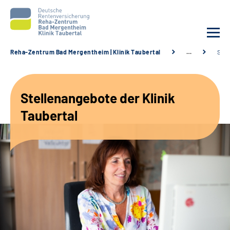
Reha-Zentrum Bad Mergentheim | Klinik Taubertal
…
Stel
Unsere Klinik
Stellenangebote der Klinik
Unsere Angebote
Taubertal
Service
Karriere
Sozialdienste & Zuweisende
Suche