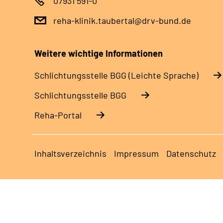
07931 591-0
reha-klinik.taubertal@drv-bund.de
Weitere wichtige Informationen
Schlich­tungs­stel­le BGG (Leichte Sprache)
Schlich­tungs­stel­le BGG
Reha-Portal
Inhaltsverzeichnis
Impressum
Datenschutz