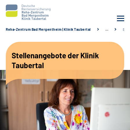
Reha-Zentrum Bad Mergentheim | Klinik Taubertal
…
Stel
Unsere Klinik
Stellenangebote der Klinik
Unsere Angebote
Taubertal
Service
Karriere
Sozialdienste & Zuweisende
Suche