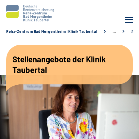
Reha-Zentrum Bad Mergentheim | Klinik Taubertal
…
Stel
Unsere Klinik
Stellenangebote der Klinik
Unsere Angebote
Taubertal
Service
Karriere
Sozialdienste & Zuweisende
Suche