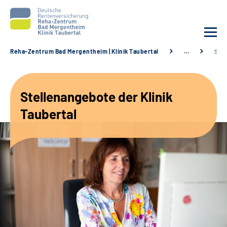
Reha-Zentrum Bad Mergentheim | Klinik Taubertal
…
Stel
Unsere Klinik
Stellenangebote der Klinik
Unsere Angebote
Taubertal
Service
Karriere
Sozialdienste & Zuweisende
Suche