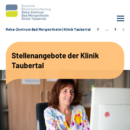
Reha-Zentrum Bad Mergentheim | Klinik Taubertal
…
Stel
Unsere Klinik
Stellenangebote der Klinik
Unsere Angebote
Taubertal
Service
Karriere
Sozialdienste & Zuweisende
Suche