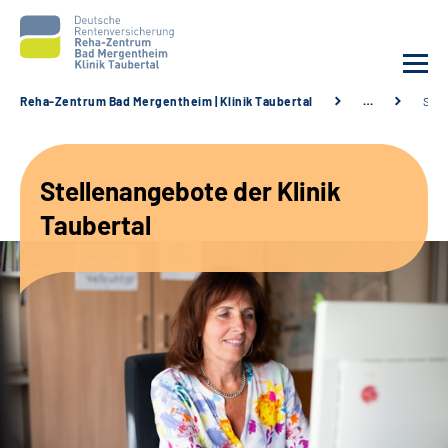
Reha-Zentrum Bad Mergentheim | Klinik Taubertal
…
Stel
Unsere Klinik
Stellenangebote der Klinik
Unsere Angebote
Taubertal
Service
Karriere
Sozialdienste & Zuweisende
Suche