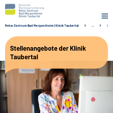
Reha-Zentrum Bad Mergentheim | Klinik Taubertal
…
Stel
Unsere Klinik
Stellenangebote der Klinik
Unsere Angebote
Taubertal
Service
Karriere
Sozialdienste & Zuweisende
Suche