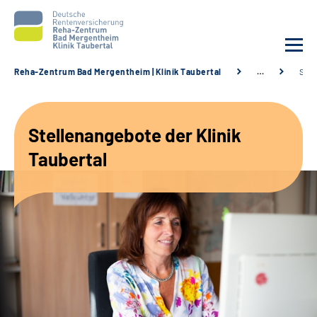
Reha-Zentrum Bad Mergentheim | Klinik Taubertal
…
Stel
Unsere Klinik
Stellenangebote der Klinik
Unsere Angebote
Taubertal
Service
Karriere
Sozialdienste & Zuweisende
Suche