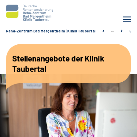
Reha-Zentrum Bad Mergentheim | Klinik Taubertal
…
Stel
Unsere Klinik
Stellenangebote der Klinik
Unsere Angebote
Taubertal
Service
Karriere
Sozialdienste & Zuweisende
Suche