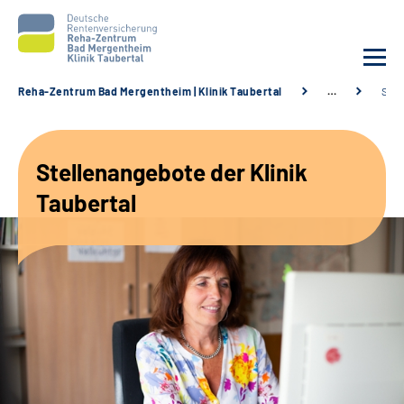
Reha-Zentrum Bad Mergentheim | Klinik Taubertal
…
Stel
Unsere Klinik
Stellenangebote der Klinik
Unsere Angebote
Taubertal
Service
Karriere
Sozialdienste & Zuweisende
Suche