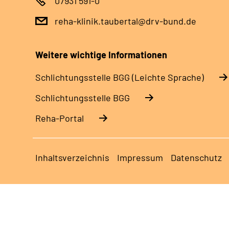
07931 591-0
reha-klinik.taubertal@drv-bund.de
Weitere wichtige Informationen
Schlich­tungs­stel­le BGG (Leichte Sprache)
Schlich­tungs­stel­le BGG
Reha-Portal
Inhaltsverzeichnis
Impressum
Datenschutz