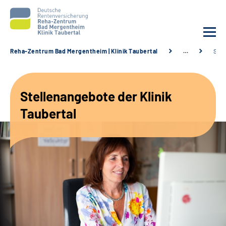
Reha-Zentrum Bad Mergentheim | Klinik Taubertal
…
Stel
Unsere Klinik
Stellenangebote der Klinik
Unsere Angebote
Taubertal
Service
Karriere
Sozialdienste & Zuweisende
Suche