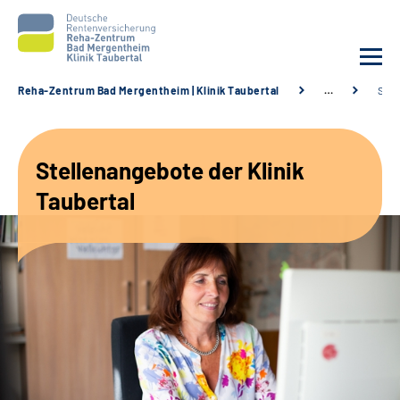
Reha-Zentrum Bad Mergentheim | Klinik Taubertal
…
Stel
Unsere Klinik
Stellenangebote der Klinik
Unsere Angebote
Taubertal
Service
Karriere
Sozialdienste & Zuweisende
Suche