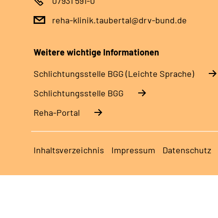
07931 591-0
reha-klinik.taubertal@drv-bund.de
Weitere wichtige Informationen
Schlich­tungs­stel­le BGG (Leichte Sprache)
Schlich­tungs­stel­le BGG
Reha-Portal
Inhaltsverzeichnis
Impressum
Datenschutz